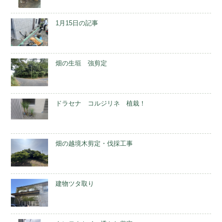
1月15日の記事
畑の生垣 強剪定
ドラセナ コルジリネ 植栽！
畑の越境木剪定・伐採工事
建物ツタ取り