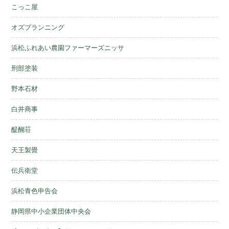
こっこ屋
オズプランニング
浜松ふれあい農園ファーマーズニッサ
刑部塗装
野本石材
白井商事
醍醐荘
天王製畳
伝兵衛堂
浜松青色申告会
静岡県中小企業団体中央会