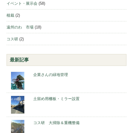
イベント・展示会
(58)
植栽
(2)
遠州のわ 市場
(18)
コス研
(2)
最新記事
企業さんの緑地管理
土留め用柵板・ミラー設置
コス研 大掃除＆重機整備