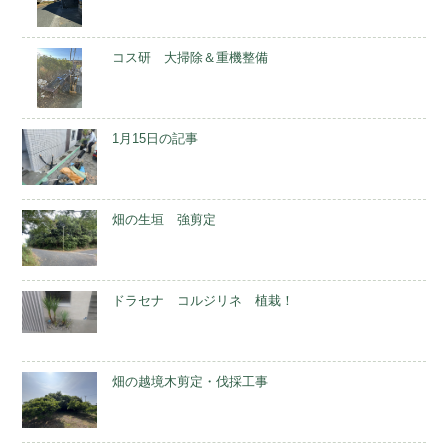
コス研 大掃除＆重機整備
1月15日の記事
畑の生垣 強剪定
ドラセナ コルジリネ 植栽！
畑の越境木剪定・伐採工事