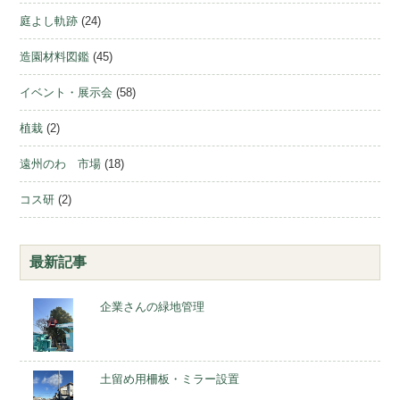
庭よし軌跡
(24)
造園材料図鑑
(45)
イベント・展示会
(58)
植栽
(2)
遠州のわ 市場
(18)
コス研
(2)
最新記事
企業さんの緑地管理
土留め用柵板・ミラー設置