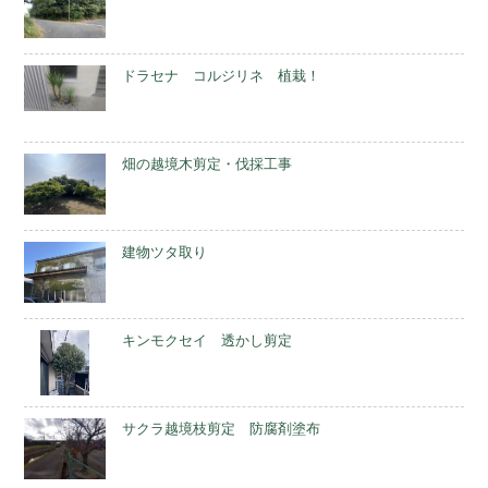
ドラセナ コルジリネ 植栽！
畑の越境木剪定・伐採工事
建物ツタ取り
キンモクセイ 透かし剪定
サクラ越境枝剪定 防腐剤塗布