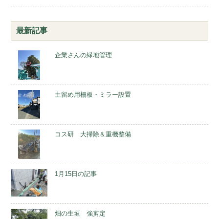
最新記事
企業さんの緑地管理
土留め用柵板・ミラー設置
コス研 大掃除＆重機整備
1月15日の記事
畑の生垣 強剪定