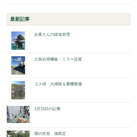
最新記事
企業さんの緑地管理
土留め用柵板・ミラー設置
コス研 大掃除＆重機整備
1月15日の記事
畑の生垣 強剪定