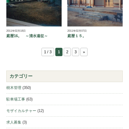
2011年02月18日
2011年02月07日
庭暦16。 ～清水遠征～
庭暦１５。
1 / 3
1
2
3
»
カテゴリー
樹木管理
(350)
駐車場工事
(63)
モザイカルチャー
(12)
求人募集
(3)