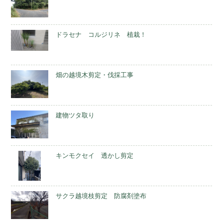
ドラセナ コルジリネ 植栽！
畑の越境木剪定・伐採工事
建物ツタ取り
キンモクセイ 透かし剪定
サクラ越境枝剪定 防腐剤塗布