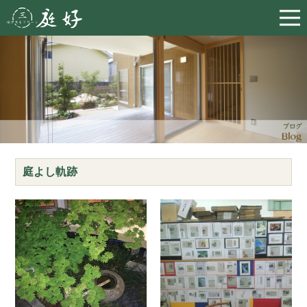
庭よし軌跡