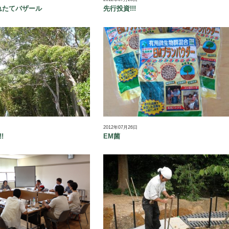
れたてバザール
先行投資!!!
2012年07月26日
!
EM菌