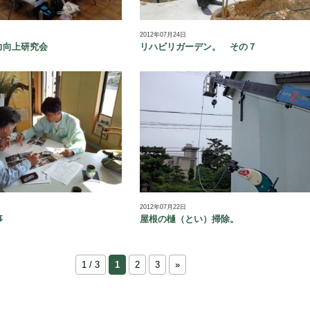
2012年07月24日
力向上研究会
リハビリガーデン。 その７
2012年07月22日
事
屋根の樋（とい）掃除。
1 / 3
1
2
3
»