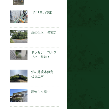
1月15日の記事
畑の生垣 強剪定
ドラセナ コルジ
リネ 植栽！
畑の越境木剪定・
伐採工事
建物ツタ取り