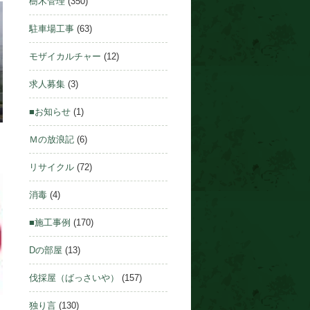
樹木管理
(350)
駐車場工事
(63)
モザイカルチャー
(12)
求人募集
(3)
■お知らせ
(1)
Ｍの放浪記
(6)
リサイクル
(72)
消毒
(4)
■施工事例
(170)
Dの部屋
(13)
伐採屋（ばっさいや）
(157)
独り言
(130)