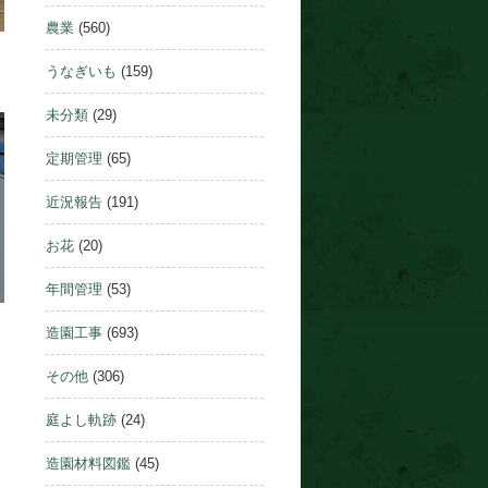
農業
(560)
うなぎいも
(159)
未分類
(29)
定期管理
(65)
近況報告
(191)
お花
(20)
年間管理
(53)
造園工事
(693)
その他
(306)
庭よし軌跡
(24)
造園材料図鑑
(45)