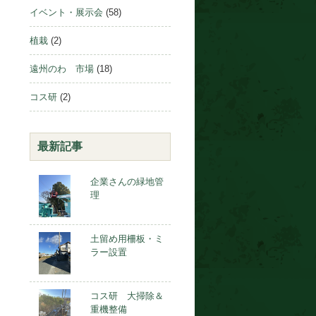
イベント・展示会
(58)
植栽
(2)
遠州のわ 市場
(18)
コス研
(2)
最新記事
企業さんの緑地管
理
土留め用柵板・ミ
ラー設置
コス研 大掃除＆
重機整備