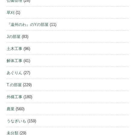
公園管理
(28)
草刈
(1)
『遠州のわ』のYの部屋
(11)
Jの部屋
(83)
土木工事
(96)
解体工事
(41)
あぐりん
(27)
T.の部屋
(229)
外構工事
(180)
農業
(560)
うなぎいも
(159)
未分類
(29)