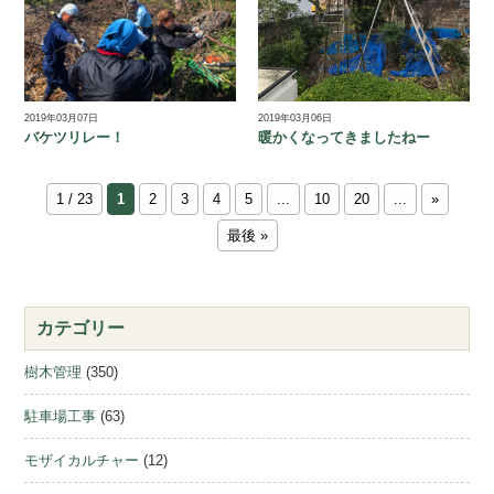
2019年03月07日
2019年03月06日
バケツリレー！
暖かくなってきましたねー
1 / 23
1
2
3
4
5
...
10
20
...
»
最後 »
カテゴリー
樹木管理
(350)
駐車場工事
(63)
モザイカルチャー
(12)