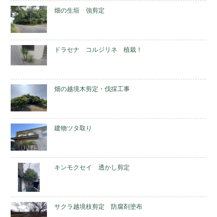
畑の生垣 強剪定
ドラセナ コルジリネ 植栽！
畑の越境木剪定・伐採工事
建物ツタ取り
キンモクセイ 透かし剪定
サクラ越境枝剪定 防腐剤塗布