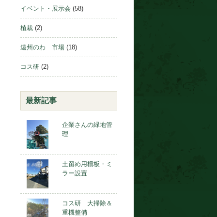
イベント・展示会
(58)
植栽
(2)
遠州のわ 市場
(18)
コス研
(2)
最新記事
企業さんの緑地管
理
土留め用柵板・ミ
ラー設置
コス研 大掃除＆
重機整備