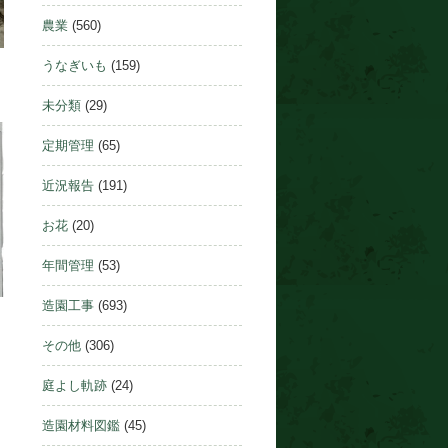
農業
(560)
うなぎいも
(159)
未分類
(29)
定期管理
(65)
近況報告
(191)
お花
(20)
年間管理
(53)
造園工事
(693)
その他
(306)
庭よし軌跡
(24)
造園材料図鑑
(45)