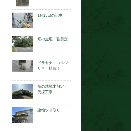
1月15日の記事
畑の生垣 強剪定
ドラセナ コルジ
リネ 植栽！
畑の越境木剪定・
伐採工事
建物ツタ取り