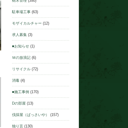
樹木管理
(350)
駐車場工事
(63)
モザイカルチャー
(12)
求人募集
(3)
■お知らせ
(1)
Ｍの放浪記
(6)
リサイクル
(72)
消毒
(4)
■施工事例
(170)
Dの部屋
(13)
伐採屋（ばっさいや）
(157)
独り言
(130)