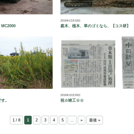
2016年12月19日
C2000
庭木、植木、草のゴミなら、【コス研】
2016年10月29日
です。
祝☆竣工☆☆
1 / 8
1
2
3
4
5
...
»
最後 »