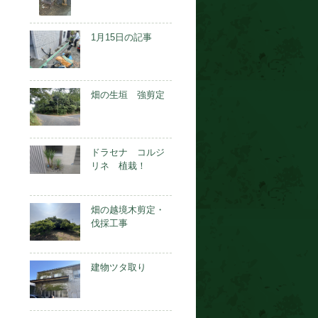
1月15日の記事
畑の生垣 強剪定
ドラセナ コルジ
リネ 植栽！
畑の越境木剪定・
伐採工事
建物ツタ取り