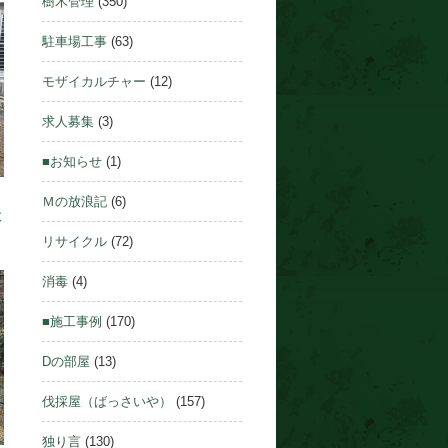
樹木管理
(350)
駐車場工事
(63)
モザイカルチャー
(12)
求人募集
(3)
■お知らせ
(1)
Ｍの放浪記
(6)
設
リサイクル
(72)
消毒
(4)
■施工事例
(170)
Dの部屋
(13)
伐採屋（ばっさいや）
(157)
独り言
(130)