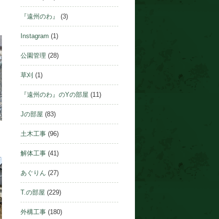
『遠州のわ』
(3)
Instagram
(1)
公園管理
(28)
草刈
(1)
『遠州のわ』のYの部屋
(11)
Jの部屋
(83)
土木工事
(96)
解体工事
(41)
あぐりん
(27)
T.の部屋
(229)
外構工事
(180)