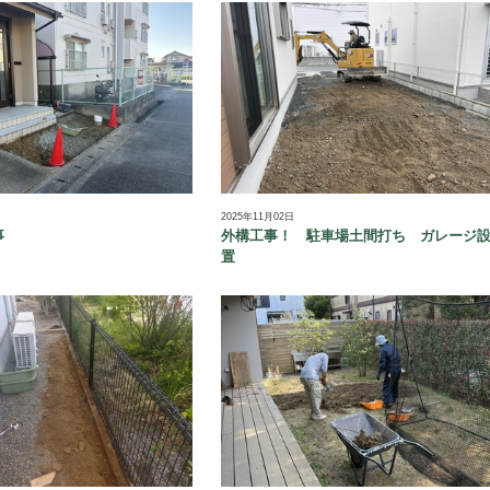
2025年11月02日
事
外構工事！ 駐車場土間打ち ガレージ
置