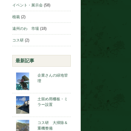
イベント・展示会
(58)
植栽
(2)
遠州のわ 市場
(18)
コス研
(2)
最新記事
企業さんの緑地管
理
土留め用柵板・ミ
ラー設置
コス研 大掃除＆
重機整備