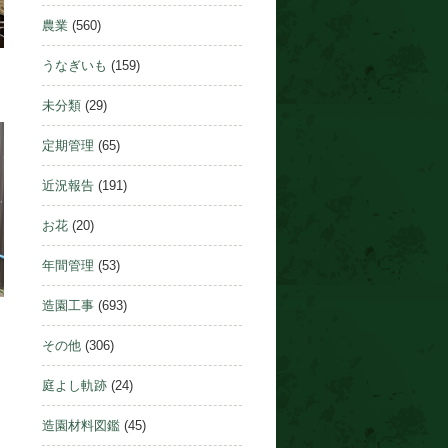
農業
(560)
うなぎいも
(159)
未分類
(29)
定期管理
(65)
近況報告
(191)
お花
(20)
年間管理
(53)
造園工事
(693)
その他
(306)
庭よし軌跡
(24)
造園材料図鑑
(45)