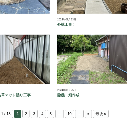
2024年08月23日
外構工事！
2024年06月25日
防草マット貼り工事
除礫→畑作成
1 / 18
1
2
3
4
5
...
10
...
»
最後 »