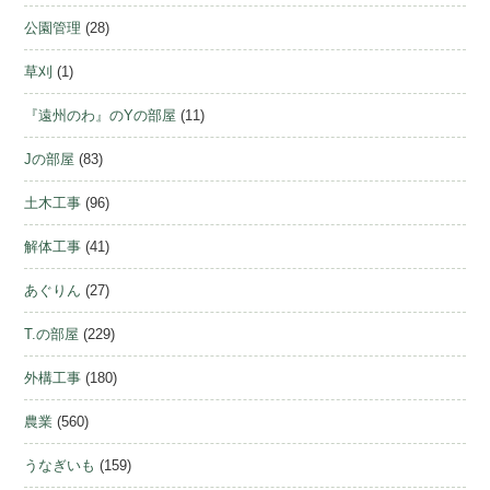
公園管理
(28)
草刈
(1)
『遠州のわ』のYの部屋
(11)
Jの部屋
(83)
土木工事
(96)
解体工事
(41)
あぐりん
(27)
T.の部屋
(229)
外構工事
(180)
農業
(560)
うなぎいも
(159)