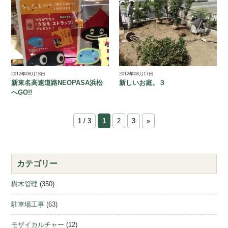
2012年08月18日
2012年08月17日
新東名高速道路NEOPASA浜松
新しいお庭。３
へGO!!
1 / 3
1
2
3
»
カテゴリー
樹木管理
(350)
駐車場工事
(63)
モザイカルチャー
(12)