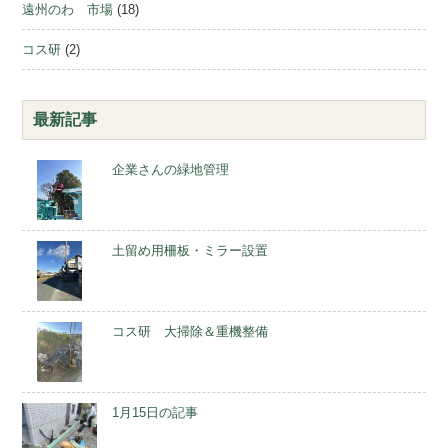
遠州のわ 市場
(18)
コス研
(2)
最新記事
企業さんの緑地管理
土留め用柵板・ミラー設置
コス研 大掃除＆重機整備
1月15日の記事