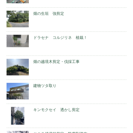
畑の生垣 強剪定
ドラセナ コルジリネ 植栽！
畑の越境木剪定・伐採工事
建物ツタ取り
キンモクセイ 透かし剪定