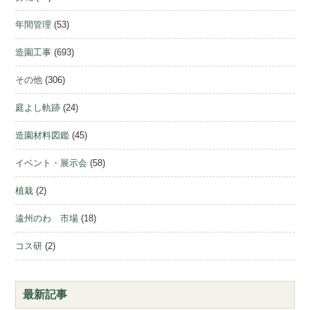
年間管理
(53)
造園工事
(693)
その他
(306)
庭よし軌跡
(24)
造園材料図鑑
(45)
イベント・展示会
(58)
植栽
(2)
遠州のわ 市場
(18)
コス研
(2)
最新記事