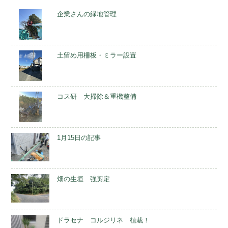
企業さんの緑地管理
土留め用柵板・ミラー設置
コス研 大掃除＆重機整備
1月15日の記事
畑の生垣 強剪定
ドラセナ コルジリネ 植栽！