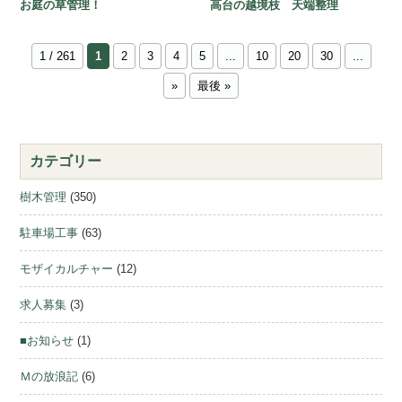
お庭の草管理！
高台の越境枝 天端整理
1 / 261
1
2
3
4
5
...
10
20
30
...
»
最後 »
カテゴリー
樹木管理
(350)
駐車場工事
(63)
モザイカルチャー
(12)
求人募集
(3)
■お知らせ
(1)
Ｍの放浪記
(6)