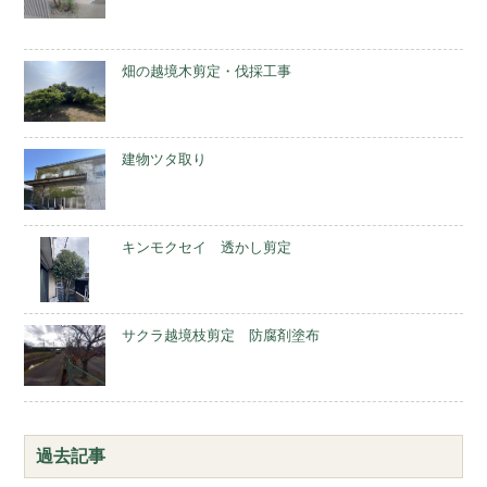
畑の越境木剪定・伐採工事
建物ツタ取り
キンモクセイ 透かし剪定
サクラ越境枝剪定 防腐剤塗布
過去記事